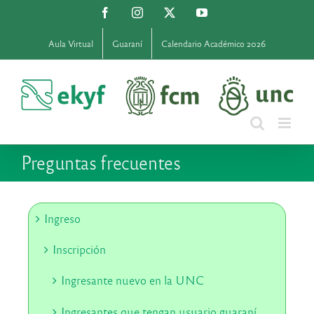
Saltar
Facebook
Instagram
X
YouTube
al
contenido
Aula Virtual
Guaraní
Calendario Académico 2026
Preguntas frecuentes
Ingreso
Inscripción
Ingresante nuevo en la UNC
Ingresantes que tengan usuario guaraní