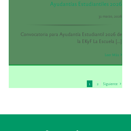
Ayudantías Estudiantiles 2026
31 marzo, 2026
Convocatoria para Ayudantía Estudiantil 2026 de
la EKyF La Escuela [...]
Leer Más
1
2
Siguiente