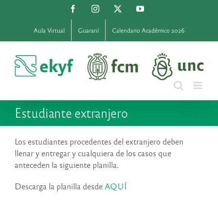
Saltar
Facebook
Instagram
X
YouTube
al
contenido
Aula Virtual
Guaraní
Calendario Académico 2026
Estudiante extranjero
Los estudiantes procedentes del extranjero deben
llenar y entregar y cualquiera de los casos que
anteceden la siguiente planilla.
Descarga la planilla desde
AQUÍ