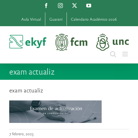
Saltar
Facebook
Instagram
X
YouTube
al
contenido
Aula Virtual
Guaraní
Calendario Académico 2026
exam actualiz
exam actualiz
7 febrero, 2023