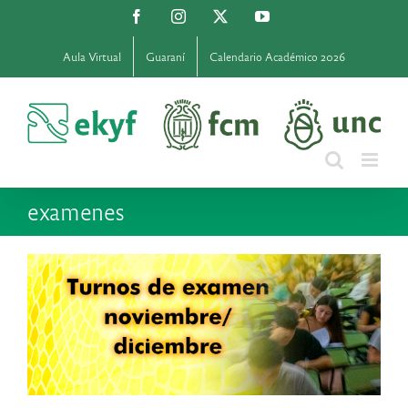
Saltar
Facebook
Instagram
X
YouTube
al
contenido
Aula Virtual
Guaraní
Calendario Académico 2026
examenes