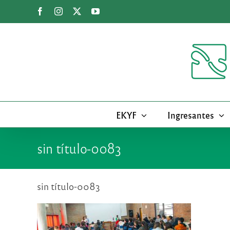
Saltar
Facebook
Instagram
X
YouTube
al
contenido
EKYF
Ingresantes
sin título-0083
sin título-0083