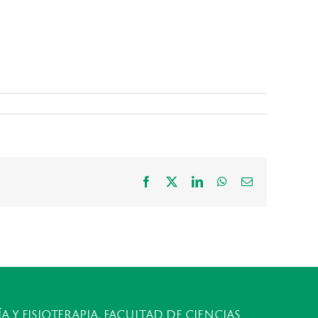
Facebook
X
LinkedIn
WhatsApp
Correo
electrónico
A Y FISIOTERAPIA, FACULTAD DE CIENCIAS