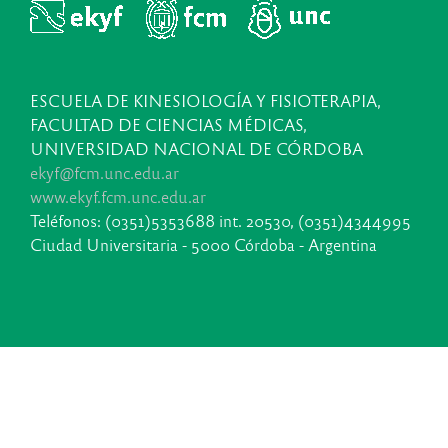
ESCUELA DE KINESIOLOGÍA Y FISIOTERAPIA,
FACULTAD DE CIENCIAS MÉDICAS,
UNIVERSIDAD NACIONAL DE CÓRDOBA
ekyf@fcm.unc.edu.ar
www.ekyf.fcm.unc.edu.ar
Teléfonos: (0351)5353688 int. 20530, (0351)4344995
Ciudad Universitaria - 5000 Córdoba - Argentina