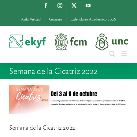
Saltar
Facebook
Instagram
X
YouTube
al
contenido
Aula Virtual
Guaraní
Calendario Académico 2026
Semana de la Cicatríz 2022
Semana de la Cicatríz 2022