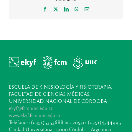
Facebook
X
LinkedIn
WhatsApp
Correo
electrónico
ESCUELA DE KINESIOLOGÍA Y FISIOTERAPIA,
FACULTAD DE CIENCIAS MÉDICAS,
UNIVERSIDAD NACIONAL DE CÓRDOBA
ekyf@fcm.unc.edu.ar
www.ekyf.fcm.unc.edu.ar
Teléfonos: (0351)5353688 int. 20530, (0351)4344995
Ciudad Universitaria - 5000 Córdoba - Argentina