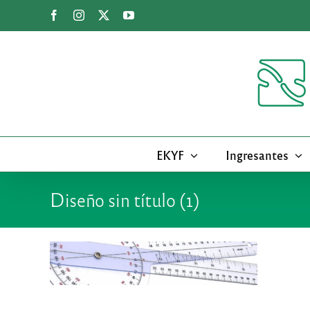
Saltar
Facebook
Instagram
X
YouTube
al
contenido
EKYF
Ingresantes
Diseño sin título (1)