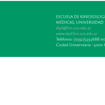
ESCUELA DE KINESIOLOGÍ
MÉDICAS, UNIVERSIDAD
ekyf@fcm.unc.edu.ar
www.ekyf.fcm.unc.edu.ar
Teléfonos: (0351)5353688 in
Ciudad Universitaria - 5000 