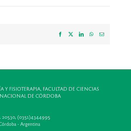
Facebook
X
LinkedIn
WhatsApp
Correo
electrónico
A Y FISIOTERAPIA, FACULTAD DE CIENCIAS
 NACIONAL DE CÓRDOBA
t. 20530, (0351)4344995
Córdoba - Argentina