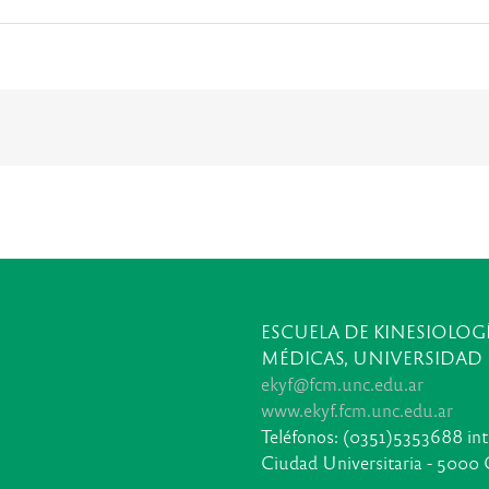
ESCUELA DE KINESIOLOGÍ
MÉDICAS, UNIVERSIDAD
ekyf@fcm.unc.edu.ar
www.ekyf.fcm.unc.edu.ar
Teléfonos: (0351)5353688 in
Ciudad Universitaria - 5000 