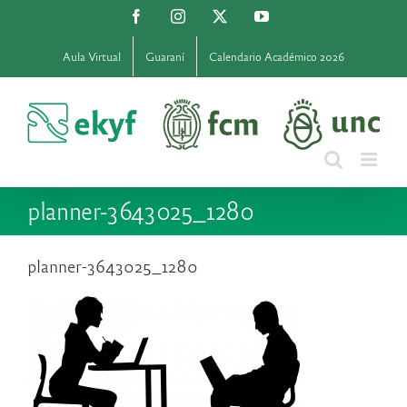
Saltar
Facebook
Instagram
X
YouTube
al
contenido
Aula Virtual
Guaraní
Calendario Académico 2026
planner-3643025_1280
planner-3643025_1280