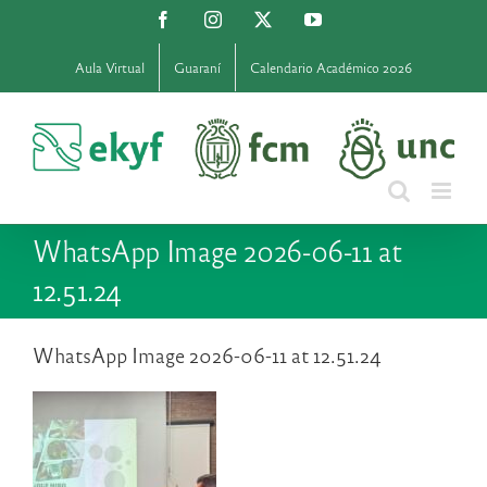
Saltar
Facebook
Instagram
X
YouTube
al
contenido
Aula Virtual
Guaraní
Calendario Académico 2026
WhatsApp Image 2026-06-11 at
12.51.24
WhatsApp Image 2026-06-11 at 12.51.24