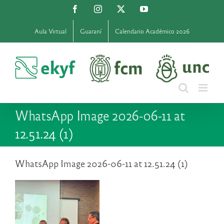
Saltar
Facebook
Instagram
X
YouTube
al
contenido
Aula Virtual
Guaraní
Calendario Académico 2026
WhatsApp Image 2026-06-11 at
12.51.24 (1)
WhatsApp Image 2026-06-11 at 12.51.24 (1)