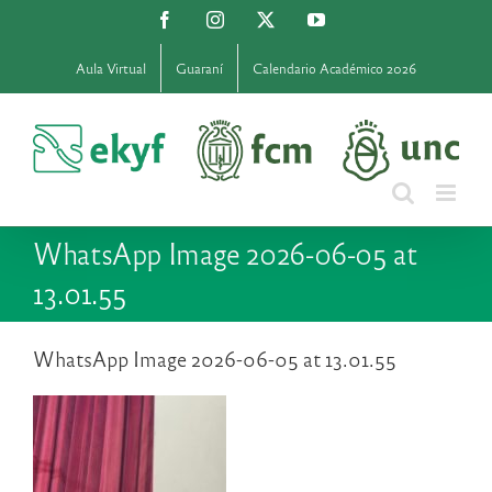
Saltar
Facebook
Instagram
X
YouTube
al
contenido
Aula Virtual
Guaraní
Calendario Académico 2026
WhatsApp Image 2026-06-05 at
13.01.55
WhatsApp Image 2026-06-05 at 13.01.55