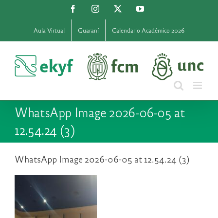
Saltar
Facebook
Instagram
X
YouTube
al
contenido
Aula Virtual
Guaraní
Calendario Académico 2026
WhatsApp Image 2026-06-05 at
12.54.24 (3)
WhatsApp Image 2026-06-05 at 12.54.24 (3)