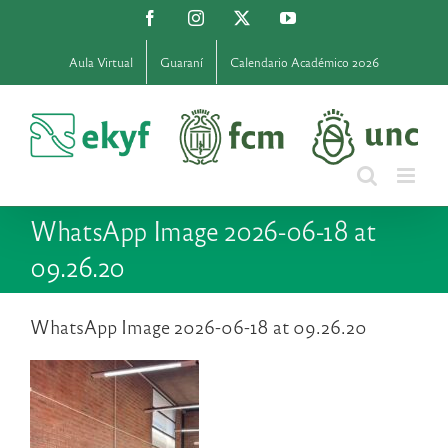
Saltar
Facebook
Instagram
X
YouTube
al
contenido
Aula Virtual
Guaraní
Calendario Académico 2026
WhatsApp Image 2026-06-18 at
09.26.20
WhatsApp Image 2026-06-18 at 09.26.20