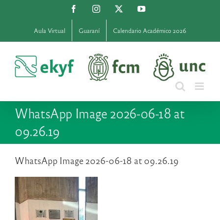
Saltar
Facebook
Instagram
X
YouTube
al
contenido
Aula Virtual
Guaraní
Calendario Académico 2026
WhatsApp Image 2026-06-18 at
09.26.19
WhatsApp Image 2026-06-18 at 09.26.19