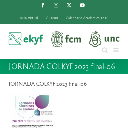
Saltar
Facebook
Instagram
X
YouTube
al
contenido
Aula Virtual
Guaraní
Calendario Académico 2026
JORNADA COLKYF 2023 final-06
JORNADA COLKYF 2023 final-06