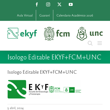
Saltar
Facebook
Instagram
X
YouTube
al
contenido
Aula Virtual
Guaraní
Calendario Académico 2026
Isologo Editable EKYF+FCM+UNC
Isologo Editable EKYF+FCM+UNC
5 abril, 2024