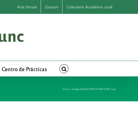
Aula Virtual
Guaraní
Calendario Académico 2026
Centro de Prácticas
Inicio
Isologo Editable EKYF+FCM+UNC nvo2