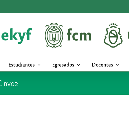
Estudiantes
Egresados
Docentes
 nvo2