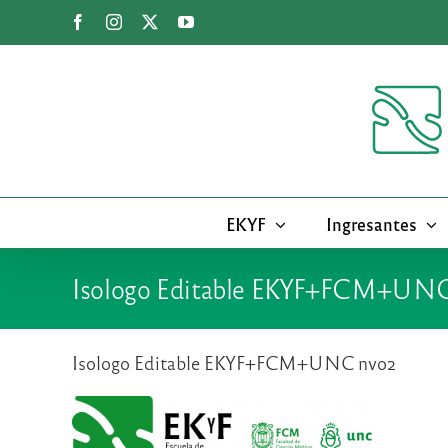
Saltar
Facebook
Instagram
X
YouTube
al
contenido
EKYF
Ingresantes
Isologo Editable EKYF+FCM+UNC
Isologo Editable EKYF+FCM+UNC nvo2