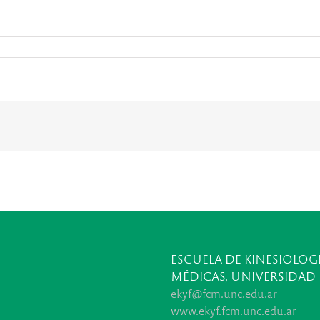
ESCUELA DE KINESIOLOGÍ
MÉDICAS, UNIVERSIDAD
ekyf@fcm.unc.edu.ar
www.ekyf.fcm.unc.edu.ar