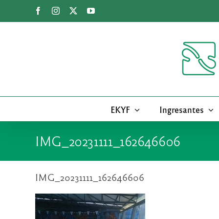
Saltar
Facebook
Instagram
X
YouTube
al
contenido
EKYF
Ingresantes
IMG_20231111_162646606
IMG_20231111_162646606