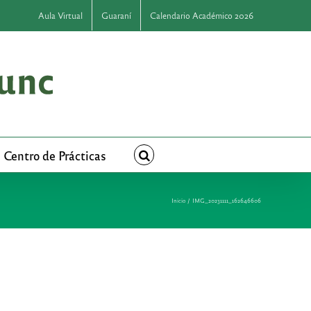
Aula Virtual
Guaraní
Calendario Académico 2026
Centro de Prácticas
Inicio
IMG_20231111_162646606