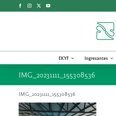
Saltar
Facebook
Instagram
X
YouTube
al
contenido
EKYF
Ingresantes
IMG_20231111_155308536
IMG_20231111_155308536