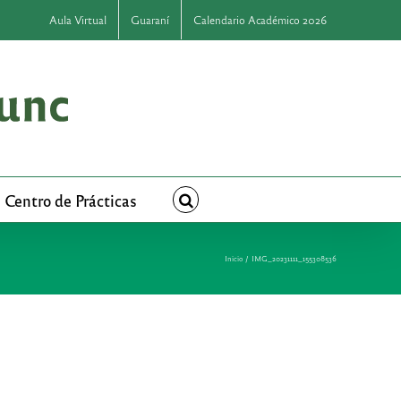
Aula Virtual
Guaraní
Calendario Académico 2026
Centro de Prácticas
Inicio
IMG_20231111_155308536