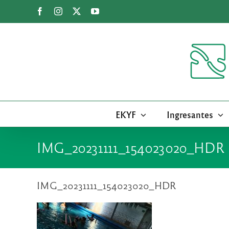
Saltar
Facebook
Instagram
X
YouTube
al
contenido
EKYF
Ingresantes
IMG_20231111_154023020_HDR
IMG_20231111_154023020_HDR