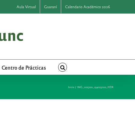
Aula Virtual
Guaraní
Calendario Académico 2026
Centro de Prácticas
Inicio
IMG_20231111_154023020_HDR