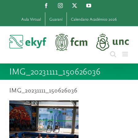
Saltar
Facebook
Instagram
X
YouTube
al
contenido
Aula Virtual
Guaraní
Calendario Académico 2026
IMG_20231111_150626036
IMG_20231111_150626036