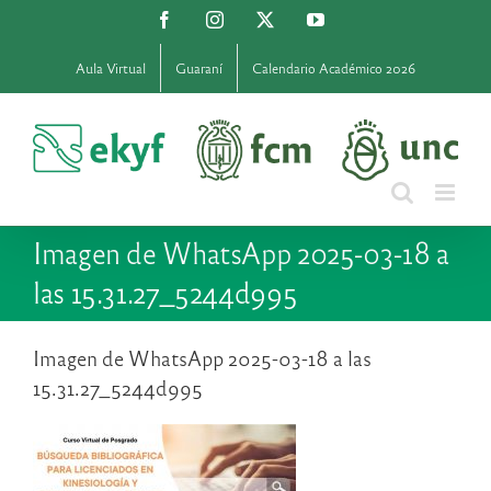
Saltar
Facebook
Instagram
X
YouTube
al
contenido
Aula Virtual
Guaraní
Calendario Académico 2026
Imagen de WhatsApp 2025-03-18 a
las 15.31.27_5244d995
Imagen de WhatsApp 2025-03-18 a las
15.31.27_5244d995