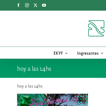
Saltar
Facebook
Instagram
X
YouTube
al
contenido
EKYF
Ingresantes
hoy a las 14hs
hoy a las 14hs