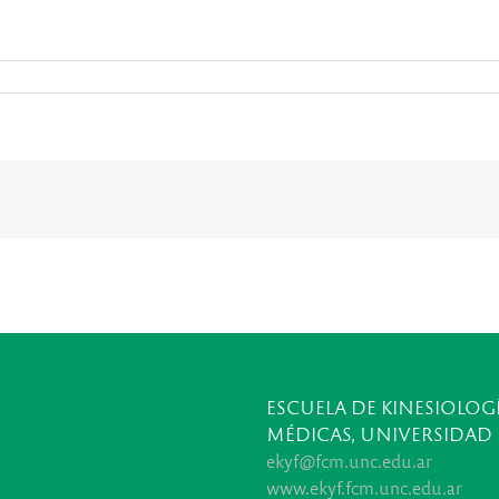
ESCUELA DE KINESIOLOGÍ
MÉDICAS, UNIVERSIDAD
ekyf@fcm.unc.edu.ar
www.ekyf.fcm.unc.edu.ar