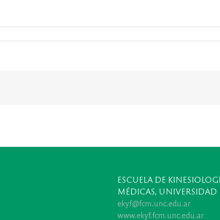
ESCUELA DE KINESIOLOGÍ
MÉDICAS, UNIVERSIDAD
ekyf@fcm.unc.edu.ar
www.ekyf.fcm.unc.edu.ar