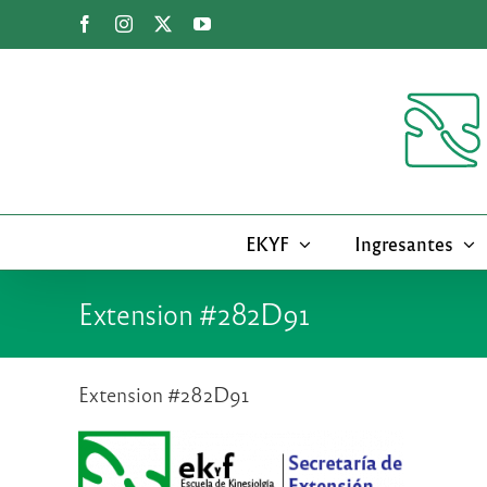
Saltar
Facebook
Instagram
X
YouTube
al
contenido
EKYF
Ingresantes
Extension #282D91
Extension #282D91