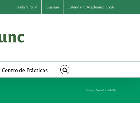
Aula Virtual
Guaraní
Calendario Académico 2026
Centro de Prácticas
Inicio
Extension #282D91