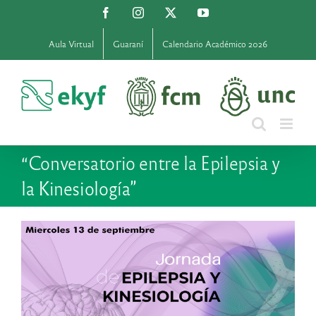
Saltar
Facebook
Instagram
X
YouTube
al
contenido
Aula Virtual
Guaraní
Calendario Académico 2026
“Conversatorio entre la Epilepsia y
la Kinesiología”