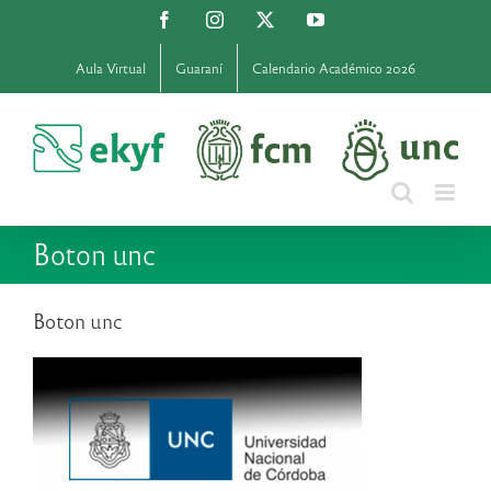
Saltar
Facebook
Instagram
X
YouTube
al
contenido
Aula Virtual
Guaraní
Calendario Académico 2026
Boton unc
Boton unc