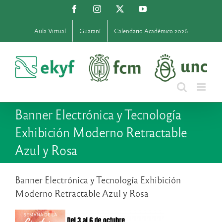
Saltar
Facebook
Instagram
X
YouTube
al
contenido
Aula Virtual
Guaraní
Calendario Académico 2026
Banner Electrónica y Tecnología
Exhibición Moderno Retractable
Azul y Rosa
Banner Electrónica y Tecnología Exhibición
Moderno Retractable Azul y Rosa