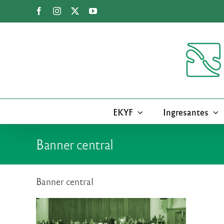
Saltar
Facebook
Instagram
X
YouTube
al
contenido
EKYF
Ingresantes
Banner central
Banner central