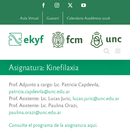
Saltar
Facebook
Instagram
X
YouTube
al
contenido
Aula Virtual
Guaraní
Calendario Académico 2026
Asignatura: Kinefilaxia
Prof. Adjunto a cargo: Lic. Patricia Capdevila,
patricia.capdevila@unc.edu.ar
Prof. Asistente: Lic. Lucas Juric,
lucas.juric@unc.edu.ar
Prof. Asistente: Lic. Paulina Orazi,
paulina.orazi@unc.edu.ar
Consulte el programa de la asignatura aquí
.