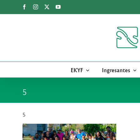
Saltar
Facebook
Instagram
X
YouTube
al
contenido
EKYF
Ingresantes
5
5