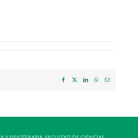
Facebook
X
LinkedIn
WhatsApp
Correo
electrónico
A Y FISIOTERAPIA, FACULTAD DE CIENCIAS